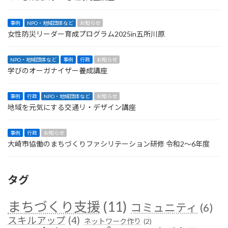
事例
NPO・地域団体など
お知らせ
女性防災リーダー育成プログラム2025in五所川原
NPO・地域団体など
事例
行政
お知らせ
学びのオーガナイザー養成講座
事例
行政
NPO・地域団体など
お知らせ
地域を元気にする交通リ・デザイン講座
事例
行政
お知らせ
大崎市協働のまちづくりファシリテーション研修 令和2〜6年度
タグ
まちづくり支援
(11)
コミュニティ
(6)
スキルアップ
(4)
ネットワーク作り
(2)