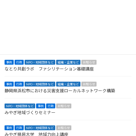
最近の投稿
事例
行政
お知らせ
中学校まちづくりワークショップ 令和6・7年度
事例
行政
NPO・地域団体など
お知らせ
丸森町集落支援伴走支援 令和７・６・５年度
事例
行政
NPO・地域団体など
組織・企業など
お知らせ
なとり共創ラボ ファシリテーション基礎講座
事例
行政
NPO・地域団体など
組織・企業など
お知らせ
静岡県浜松市における災害支援ローカルネットワーク構築
NPO・地域団体など
事例
行政
お知らせ
みやぎ地域づくりセミナー
事例
行政
NPO・地域団体など
お知らせ
みやぎ県民大学 地域力向上講座