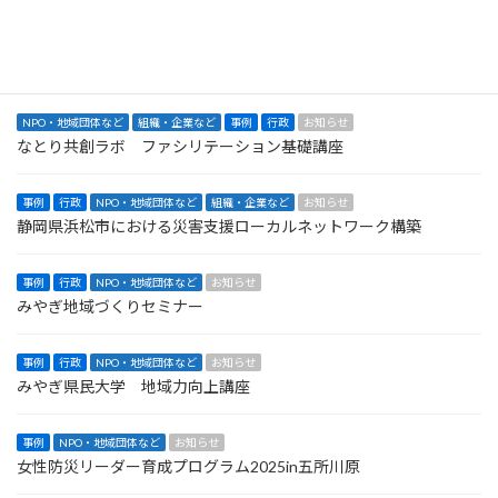
事例
行政
NPO・地域団体など
お知らせ
丸森町集落支援伴走支援 令和７・６・５年度
NPO・地域団体など
組織・企業など
事例
行政
お知らせ
なとり共創ラボ ファシリテーション基礎講座
事例
行政
NPO・地域団体など
組織・企業など
お知らせ
静岡県浜松市における災害支援ローカルネットワーク構築
事例
行政
NPO・地域団体など
お知らせ
みやぎ地域づくりセミナー
事例
行政
NPO・地域団体など
お知らせ
みやぎ県民大学 地域力向上講座
事例
NPO・地域団体など
お知らせ
女性防災リーダー育成プログラム2025in五所川原