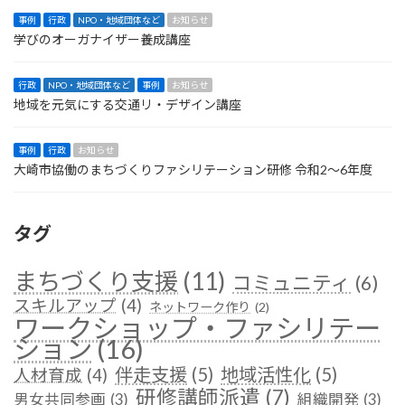
事例
行政
NPO・地域団体など
お知らせ
学びのオーガナイザー養成講座
行政
NPO・地域団体など
事例
お知らせ
地域を元気にする交通リ・デザイン講座
事例
行政
お知らせ
大崎市協働のまちづくりファシリテーション研修 令和2〜6年度
タグ
まちづくり支援
(11)
コミュニティ
(6)
スキルアップ
(4)
ネットワーク作り
(2)
ワークショップ・ファシリテー
ション
(16)
伴走支援
(5)
地域活性化
(5)
人材育成
(4)
研修講師派遣
(7)
男女共同参画
(3)
組織開発
(3)