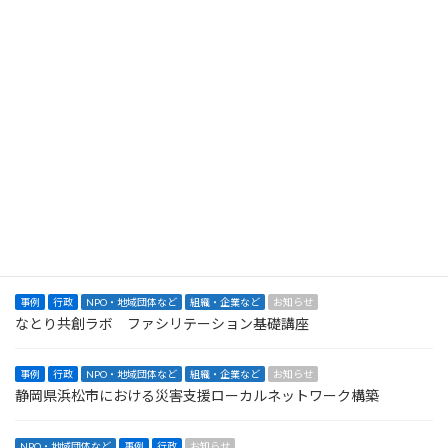
2026年3月27日
検
索:
最近の投稿
事例
行政
お知らせ
中学校まちづくりワークショップ 令和6・7年度
事例
行政
NPO・地域団体など
お知らせ
丸森町集落支援伴走支援 令和７・６・５年度
事例
行政
NPO・地域団体など
組織・企業など
お知らせ
なとり共創ラボ ファシリテーション基礎講座
事例
行政
NPO・地域団体など
組織・企業など
お知らせ
静岡県浜松市における災害支援ローカルネットワーク構築
NPO・地域団体など
事例
行政
お知らせ