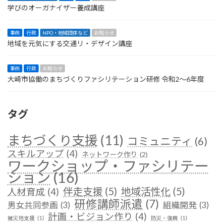
学びのオーガナイザー養成講座
事例
行政
NPO・地域団体など
お知らせ
地域を元気にする交通リ・デザイン講座
事例
行政
お知らせ
大崎市協働のまちづくりファシリテーション研修 令和2〜6年度
タグ
まちづくり支援
(11)
コミュニティ
(6)
スキルアップ
(4)
ネットワーク作り
(2)
ワークショップ・ファシリテー
ション
(16)
伴走支援
(5)
地域活性化
(5)
人材育成
(4)
研修講師派遣
(7)
男女共同参画
(3)
組織開発
(3)
計画・ビジョン作り
(4)
被災地支援
(1)
防災・復興
(1)