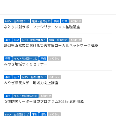
NPO・地域団体など
事例
行政
お知らせ
丸森町集落支援伴走支援 令和７・６・５年度
NPO・地域団体など
組織・企業など
事例
行政
お知らせ
なとり共創ラボ ファシリテーション基礎講座
事例
行政
NPO・地域団体など
組織・企業など
お知らせ
静岡県浜松市における災害支援ローカルネットワーク構築
行政
NPO・地域団体など
事例
お知らせ
みやぎ地域づくりセミナー
事例
行政
NPO・地域団体など
お知らせ
みやぎ県民大学 地域力向上講座
事例
NPO・地域団体など
お知らせ
女性防災リーダー育成プログラム2025in五所川原
NPO・地域団体など
事例
行政
お知らせ